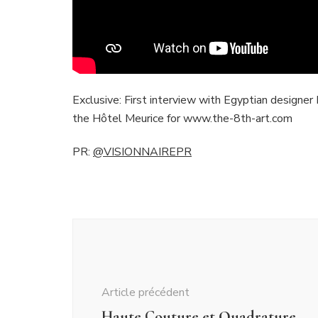
Exclusive: First interview with Egyptian design
the Hôtel Meurice for www.the-8th-art.com
PR:
@VISIONNAIREPR
Navigation
d'article
Article précédent
Haute Couture et Quadrature