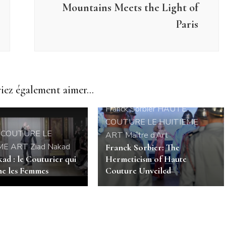
Mountains Meets the Light of
Paris
ez également aimer...
Franck Sorbier
HAUTE
COUTURE
LE HUITIEME
 COUTURE
LE
ART
Maître d’Art
ME ART
Ziad Nakad
Franck Sorbier: The
ad : le Couturier qui
Hermeticism of Haute
e les Femmes
Couture Unveiled