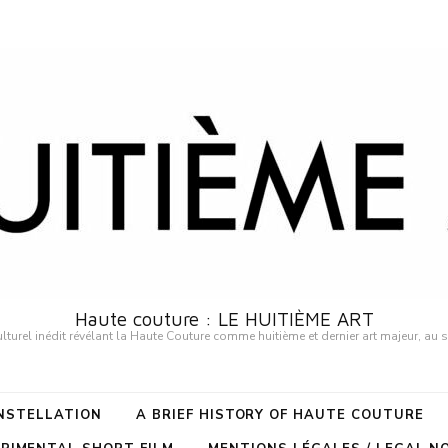
Haute couture : LE HUITIÈME ART
urel inédit révélant la Haute Couture comme huitième et dernier art majeur, au 
ONSTELLATION
A BRIEF HISTORY OF HAUTE COUTURE