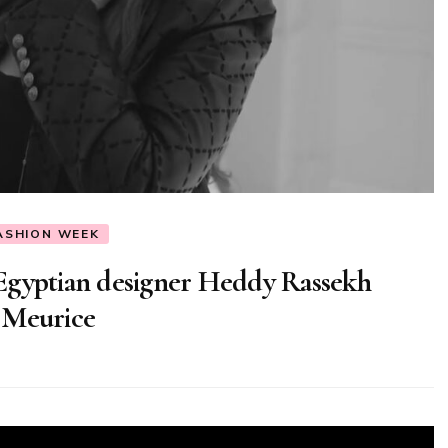
FASHION WEEK
h Egyptian designer Heddy Rassekh
 Meurice