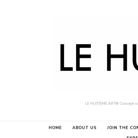
LE HUITIÈME ART® Concept cult
HOME
ABOUT US
JOIN THE C