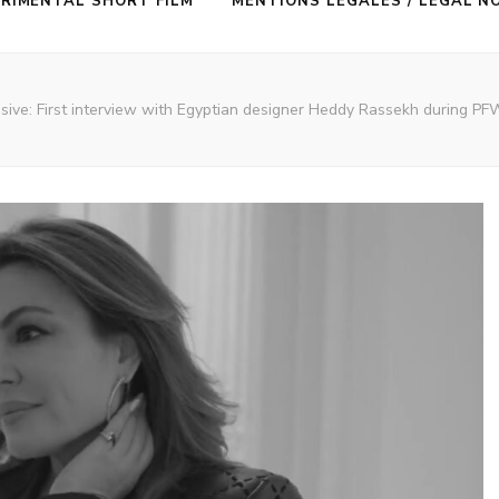
RIMENTAL SHORT FILM
MENTIONS LÉGALES / LEGAL N
sive: First interview with Egyptian designer Heddy Rassekh during P