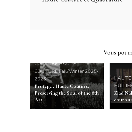
Vous pourri
CHIKH Larbi
HAUTE
COUTURE
HAUTE
COUTURE Fall/Winter 2025-
HAUTE
2026
HUITIE
Protégé : Haute Couture:
Preserving the Soul of the 8th
Ziad Nak
Art
couronn