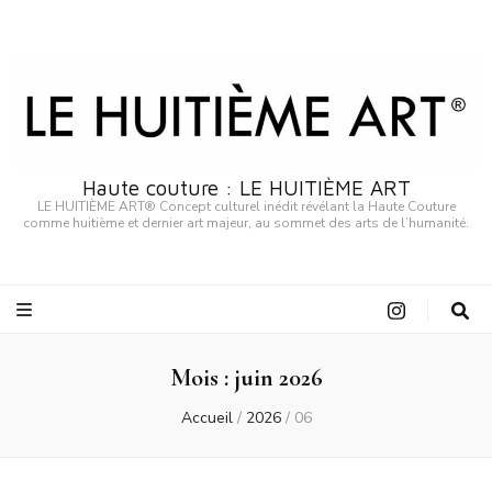
Haute couture : LE HUITIÈME ART
LE HUITIÈME ART® Concept culturel inédit révélant la Haute Couture
comme huitième et dernier art majeur, au sommet des arts de l’humanité.
Mois :
juin 2026
Accueil
/
2026
/
06