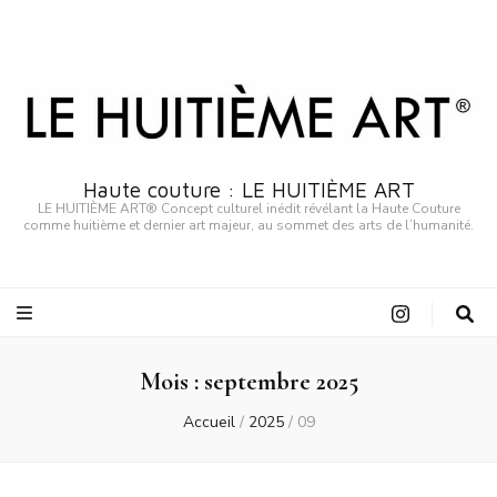
Haute couture : LE HUITIÈME ART
LE HUITIÈME ART® Concept culturel inédit révélant la Haute Couture
comme huitième et dernier art majeur, au sommet des arts de l’humanité.
Mois :
septembre 2025
Accueil
/
2025
/
09