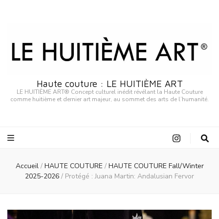
Haute couture : LE HUITIÈME ART
LE HUITIÈME ART® Concept culturel inédit révélant la Haute Couture
comme huitième et dernier art majeur, au sommet des arts de l’humanité.
Accueil
/
HAUTE COUTURE
/
HAUTE COUTURE Fall/Winter
2025-2026
/
Protégé : Juana Martin: Andalusian Fervor