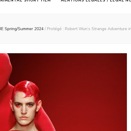
RIMENTAL SHORT FILM
MENTIONS LÉGALES / LEGAL N
 Spring/Summer 2024
/
Protégé : Robert Wun’s Strange Adventure i