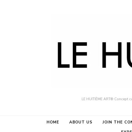
LE HUITIÈME ART® Concept cult
HOME
ABOUT US
JOIN THE C