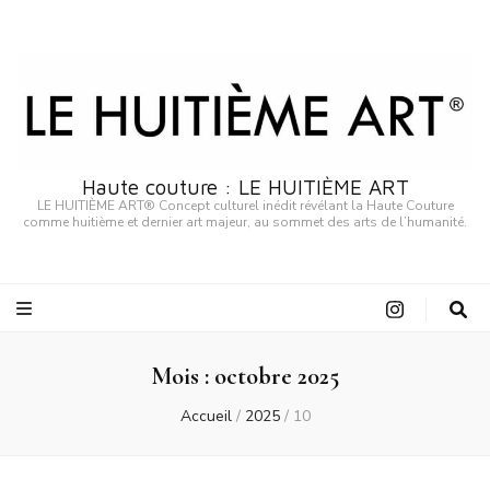
Haute couture : LE HUITIÈME ART
LE HUITIÈME ART® Concept culturel inédit révélant la Haute Couture
comme huitième et dernier art majeur, au sommet des arts de l’humanité.
Mois :
octobre 2025
Accueil
/
2025
/
10