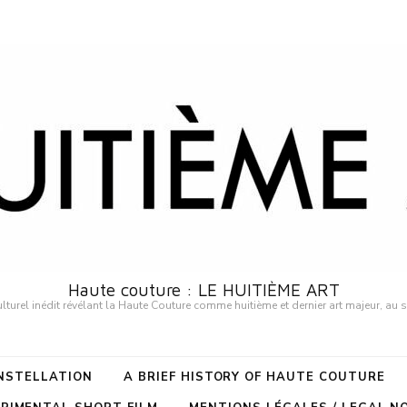
Haute couture : LE HUITIÈME ART
urel inédit révélant la Haute Couture comme huitième et dernier art majeur, au 
ONSTELLATION
A BRIEF HISTORY OF HAUTE COUTURE