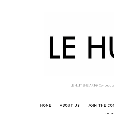
LE HUITIÈME ART® Concept cult
HOME
ABOUT US
JOIN THE C