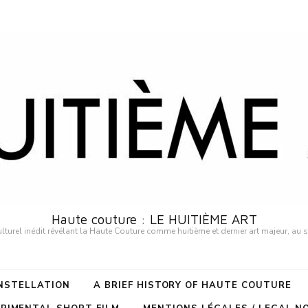
Haute couture : LE HUITIÈME ART
urel inédit révélant la Haute Couture comme huitième et dernier art majeur, au 
ONSTELLATION
A BRIEF HISTORY OF HAUTE COUTURE