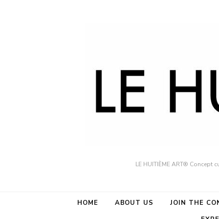
LE HUITIÈME ART® Concept cult
HOME
ABOUT US
JOIN THE C