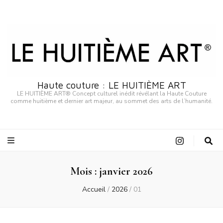
Haute couture : LE HUITIÈME ART
LE HUITIÈME ART® Concept culturel inédit révélant la Haute Couture
comme huitième et dernier art majeur, au sommet des arts de l’humanité.
Mois :
janvier 2026
Accueil
/
2026
/
01