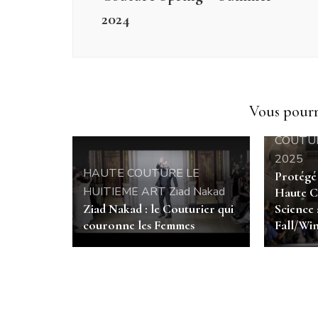
2024
Vous pourri
HAUTE
COUTURE
2025
HAUTE COUTURE
LE
Protégé
HUITIEME ART
Ziad Nakad
Haute C
Ziad Nakad : le Couturier qui
Science 
couronne les Femmes
Fall/Win