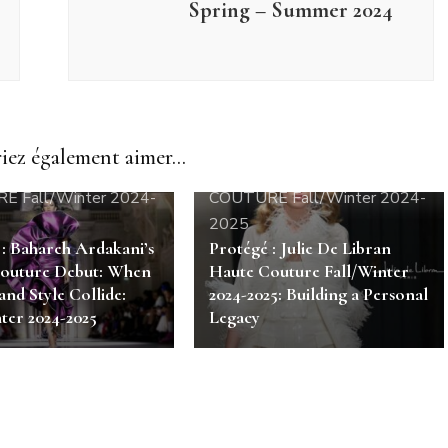
Spring – Summer 2024
ez également aimer...
 COUTURE
HAUTE
HAUTE COUTURE
HAUTE
 Fall/Winter 2024-
COUTURE Fall/Winter 2024-
2025
 : Bahareh Ardakani’s
Protégé : Julie De Libran
outure Debut: When
Haute Couture Fall/Winter
and Style Collide:
2024-2025: Building a Personal
ter 2024-2025
Legacy