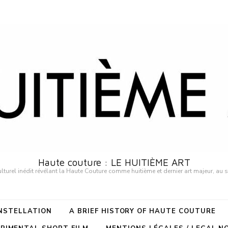
Haute couture : LE HUITIÈME ART
urel inédit révélant la Haute Couture comme huitième et dernier art majeur, au 
ONSTELLATION
A BRIEF HISTORY OF HAUTE COUTURE