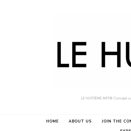
LE HUITIÈME ART® Concept cult
HOME
ABOUT US
JOIN THE C