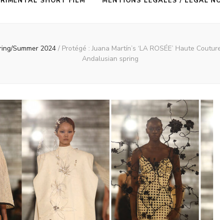
RIMENTAL SHORT FILM
MENTIONS LÉGALES / LEGAL N
ing/Summer 2024
/
Protégé : Juana Martín’s ‘LA ROSÉE’ Haute Coutur
Andalusian spring