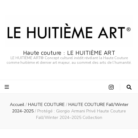
Haute couture : LE HUITIÈME ART
LE HUITIÈME ART® Concept culturel inédit révélant la Haute Couture
comme huitième et dernier art majeur, au sommet des arts de l’humanité.
Accueil
/
HAUTE COUTURE
/
HAUTE COUTURE Fall/Winter
2024-2025
/
Protégé : Giorgio Armani Privé Haute Couture
Fall/Winter 2024–2025 Collection