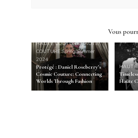
Vous pourri
HAUTE COUTURE
HAUTE
COUTURE Spring/Summer
2024
HAUTE
Protégé : Daniel Roseberry’s
Cosmic Couture: Connecting
Timeles
Worlds Through Fashion
Haute C