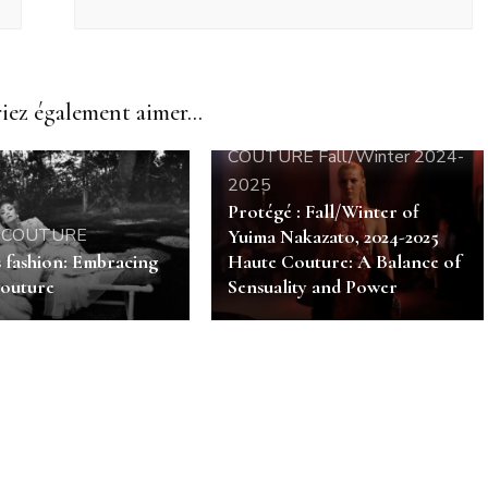
ez également aimer...
HAUTE COUTURE
HAUTE
COUTURE Fall/Winter 2024-
2025
Protégé : Fall/Winter of
 COUTURE
Yuima Nakazato, 2024-2025
s fashion: Embracing
Haute Couture: A Balance of
outure
Sensuality and Power