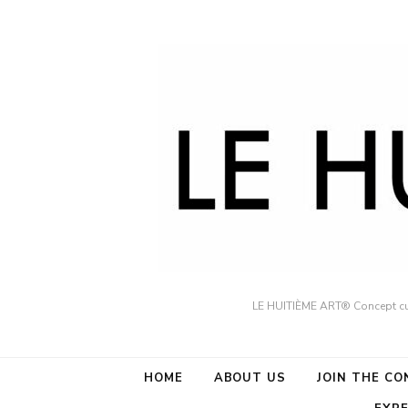
LE HUITIÈME ART® Concept cult
HOME
ABOUT US
JOIN THE C