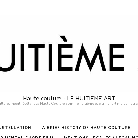
Haute couture : LE HUITIÈME ART
urel inédit révélant la Haute Couture comme huitième et dernier art majeur, au 
ONSTELLATION
A BRIEF HISTORY OF HAUTE COUTURE