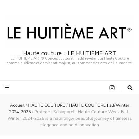
Haute couture : LE HUITIÈME ART
LE HUITIÈME ART® Concept culturel inédit révélant la Haute Couture
comme huitième et dernier art majeur, au sommet des arts de l’humanité.
Accueil
/
HAUTE COUTURE
/
HAUTE COUTURE Fall/Winter
2024-2025
/
Protégé : Schiaparelli Haute Couture Week Fall-
Winter 2024-2025 is a hauntingly beautiful journey of timeless
elegance and bold innovation