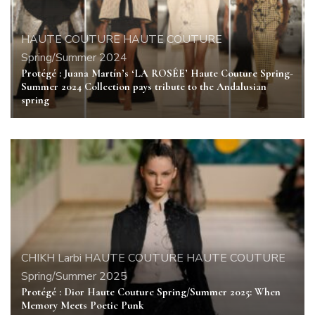
HAUTE COUTURE
HAUTE COUTURE
Spring/Summer 2024
Protégé : Juana Martín’s ‘LA ROSÉE’ Haute Couture Spring-
Summer 2024 Collection pays tribute to the Andalusian
spring
CHIKH Larbi
HAUTE COUTURE
HAUTE COUTURE
Spring/Summer 2025
Protégé : Dior Haute Couture Spring/Summer 2025: When
Memory Meets Poetic Punk