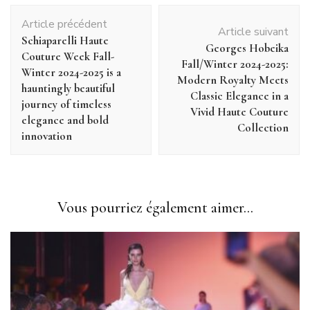
Navigation
Article précédent
d'article
Article suivant
Schiaparelli Haute
Georges Hobeika
Couture Week Fall-
Fall/Winter 2024-2025:
Winter 2024-2025 is a
Modern Royalty Meets
hauntingly beautiful
Classic Elegance in a
journey of timeless
Vivid Haute Couture
elegance and bold
Collection
innovation
Vous pourriez également aimer...