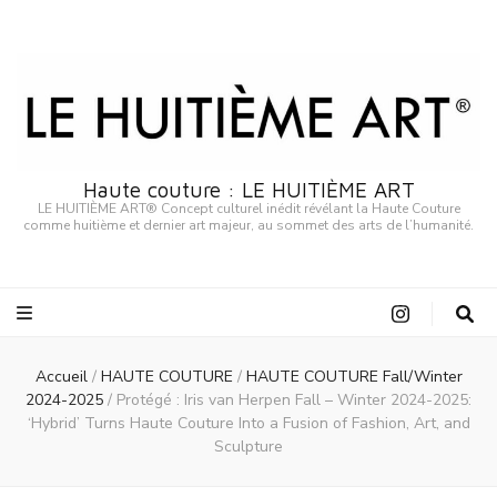
Haute couture : LE HUITIÈME ART
LE HUITIÈME ART® Concept culturel inédit révélant la Haute Couture
comme huitième et dernier art majeur, au sommet des arts de l’humanité.
Accueil
/
HAUTE COUTURE
/
HAUTE COUTURE Fall/Winter
2024-2025
/
Protégé : Iris van Herpen Fall – Winter 2024-2025:
‘Hybrid’ Turns Haute Couture Into a Fusion of Fashion, Art, and
Sculpture