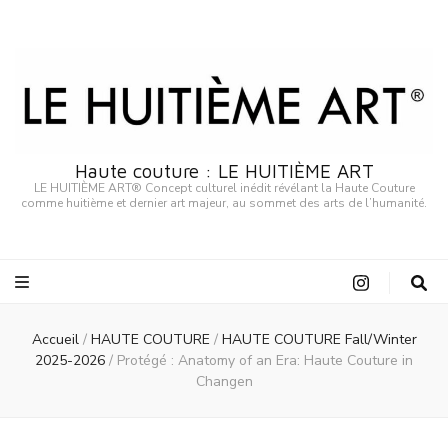
Haute couture : LE HUITIÈME ART
LE HUITIÈME ART® Concept culturel inédit révélant la Haute Couture
comme huitième et dernier art majeur, au sommet des arts de l’humanité.
Accueil
/
HAUTE COUTURE
/
HAUTE COUTURE Fall/Winter
2025-2026
/
Protégé : Anatomy of an Era: Haute Couture in
Changen