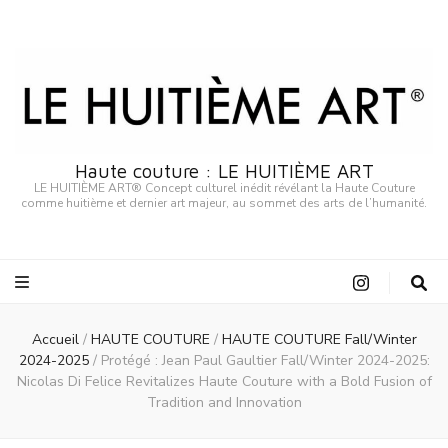
Haute couture : LE HUITIÈME ART
LE HUITIÈME ART® Concept culturel inédit révélant la Haute Couture
comme huitième et dernier art majeur, au sommet des arts de l’humanité.
Accueil
/
HAUTE COUTURE
/
HAUTE COUTURE Fall/Winter
2024-2025
/
Protégé : Jean Paul Gaultier Fall/Winter 2024-2025:
Nicolas Di Felice Revitalizes Haute Couture with a Bold Fusion of
Tradition and Innovation