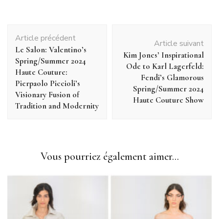
Navigation
Article précédent
d'article
Article suivant
Le Salon: Valentino’s
Kim Jones’ Inspirational
Spring/Summer 2024
Ode to Karl Lagerfeld:
Haute Couture:
Fendi’s Glamorous
Pierpaolo Piccioli’s
Spring/Summer 2024
Visionary Fusion of
Haute Couture Show
Tradition and Modernity
Vous pourriez également aimer...