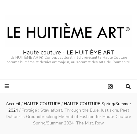
Haute couture : LE HUITIÈME ART
LE HUITIÈME ART® Concept culturel inédit révélant la Haute Couture
comme huitième et dernier art majeur, au sommet des arts de l’humanité.
Accueil
/
HAUTE COUTURE
/
HAUTE COUTURE Spring/Summer
2024
/
Protégé : Stay afloat. Through the Blue. Just skim. Peet
Dullaert’s Groundbreaking Method of Fashion for Haute Couture
Spring/Summer 2024: The Mist. Row