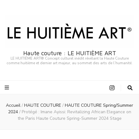
Haute couture : LE HUITIÈME ART
LE HUITIÈME ART® Concept culturel inédit révélant la Haute Couture
comme huitième et dernier art majeur, au sommet des arts de l’humanité.
Accueil
/
HAUTE COUTURE
/
HAUTE COUTURE Spring/Summer
2024
/
Protégé : Imane Ayissi: Revitalizing African Elegance on
the Paris Haute Couture Spring-Summer 2024 Stage