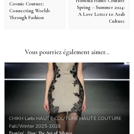
Hobeika Haute Couture
Cosmic Couture:
Spring – Summer 2024:
Connecting Worlds
A Love Letter to Arab
Through Fashion
Culture
Vous pourriez également aimer...
CHIKH Larbi
HAUTE COUTURE
HAUTE COUTURE
Fall/Winter 2025-2026
Protégé : Dior: The Art of Silence