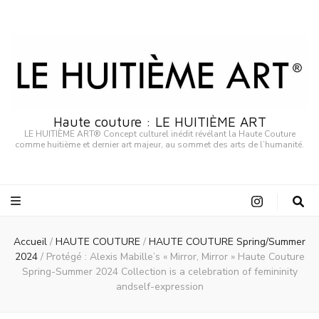
Haute couture : LE HUITIÈME ART
LE HUITIÈME ART® Concept culturel inédit révélant la Haute Couture
comme huitième et dernier art majeur, au sommet des arts de l’humanité.
Accueil
/
HAUTE COUTURE
/
HAUTE COUTURE Spring/Summer
2024
/
Protégé : Alexis Mabille’s « Mirror, Mirror » Haute Couture
Spring-Summer 2024 Collection is a celebration of femininity
andself-expression