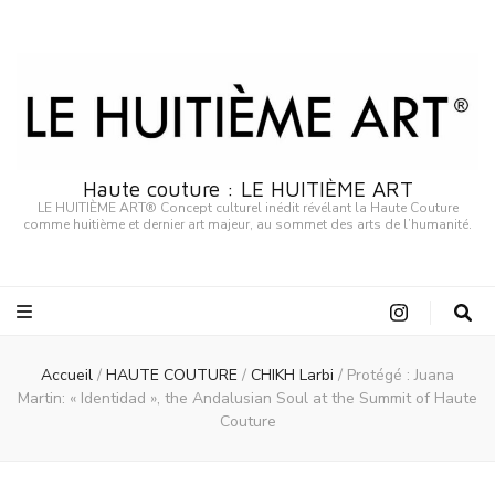
Haute couture : LE HUITIÈME ART
LE HUITIÈME ART® Concept culturel inédit révélant la Haute Couture
comme huitième et dernier art majeur, au sommet des arts de l’humanité.
Accueil
/
HAUTE COUTURE
/
CHIKH Larbi
/
Protégé : Juana
Martin: « Identidad », the Andalusian Soul at the Summit of Haute
Couture