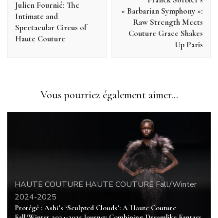
Julien Fournié: The
« Barbarian Symphony »:
Intimate and
Raw Strength Meets
Spectacular Circus of
Couture Grace Shakes
Haute Couture
Up Paris
Vous pourriez également aimer...
HAUTE COUTURE
HAUTE COUTURE Fall/Winter
2024-2025
Protégé : Ashi’s ‘Sculpted Clouds’: A Haute Couture
Fall/Winter 2024-2025 Journey Combining Dreamlike Fantasy