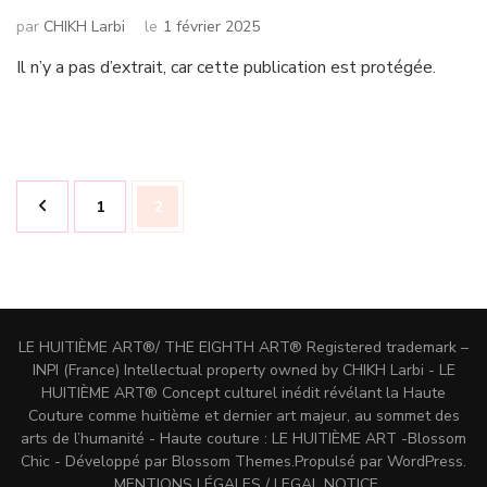
par
CHIKH Larbi
le
1 février 2025
Il n’y a pas d’extrait, car cette publication est protégée.
Pagination
Page
Page
1
2
des
publications
LE HUITIÈME ART®/ THE EIGHTH ART® Registered trademark –
INPI (France) Intellectual property owned by CHIKH Larbi - LE
HUITIÈME ART® Concept culturel inédit révélant la Haute
Couture comme huitième et dernier art majeur, au sommet des
arts de l’humanité - Haute couture : LE HUITIÈME ART -
Blossom
Chic - Développé par
Blossom Themes
.Propulsé par
WordPress
.
MENTIONS LÉGALES / LEGAL NOTICE