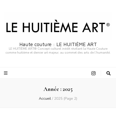
Haute couture : LE HUITIÈME ART
LE HUITIÈME ART® Concept culturel inédit révélant la Haute Couture
comme huitième et dernier art majeur, au sommet des arts de l’humanité.
Année :
2025
Accueil
/
2025
(Page 2)